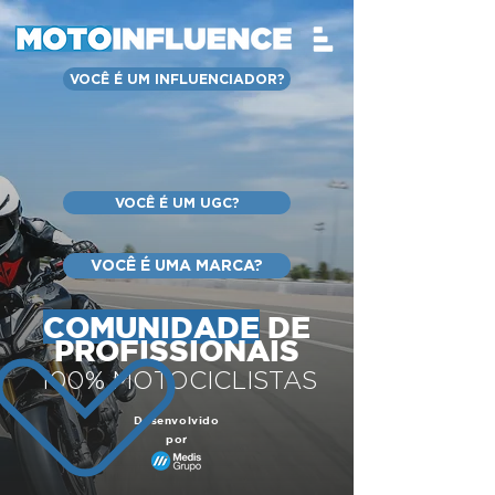
VOCÊ É UM INFLUENCIADOR?
VOCÊ É UM UGC?
VOCÊ É UMA MARCA?
COMUNIDADE
DE
PROFISSIONAIS
100% MOTOCICLISTAS
Desenvolvido
por