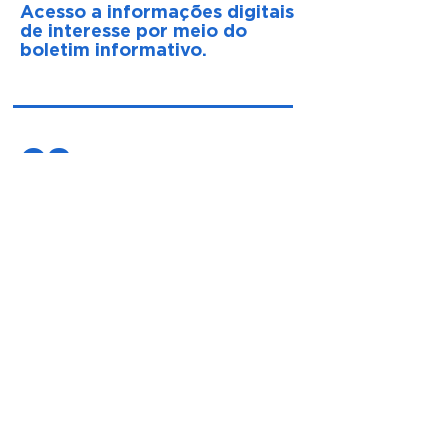
​Acesso a informações digitais
de interesse por meio do
boletim informativo.
09
Kit de mídia personalizado
sob a marca
MOTOINFLUENCE.
10
Descontos especiais em
produtos e serviços de nossos
parceiros.